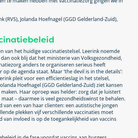
ven te maken hebben met vaccinatiezorg gingen we in
nk (RVS), Jolanda Hoefnagel (GGD Gelderland-Zuid),
cinatiebeleid
n van het huidige vaccinatiestelsel. Leerink noemde
 dan ook blij dat het ministerie van Volksgezondheid,
natiezorg anders te organiseren serieus heeft
p de agenda staat. Maar ‘the devil is in the details’:
rink pleit voor een efficientieslag in het stelsel,
k Jolanda Hoefnagel (GGD Gelderland-Zuid) ziet kansen
 maken. Haar oproep was helder: zorg dat je luistert
p maat – daarmee is veel gezondheidswinst te behalen.
d van een van haar clienten: een autistische jongen
llende plekken vijf verschillende vaccinaties moet
d van invloed is op de toegankelijkheid van vaccins
ebeleid in de fase voordat vaccins aan burgers