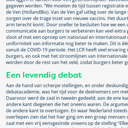
gegeven worden. “We moeten de tijd tussen registratie e
de Ven (HollandBio). Van de Ven gaf uitleg over de lange
zorgen over de trage inzet van nieuwe vaccins. Het duur
arm terecht komt. Door sneller te besluiten hoe we een v
communicatie aan burgers te verbeteren kan veel extra 
sloot af met een oproep om nationaal en internationaal
uniformiteit van informatie nog beter te maken. Dit is 
vanuit de COVID-19 periode. Het LCR heeft veel ervaring
burgers, en ook met het stroomlijnen van internationale
worden door de rest van het veld, zodat burgers beter 
Een levendig debat
Aan de hand van scherpe stellingen, en onder deskundig
debatacademie, was het tijd voor de deelnemers om met
Daarvoor werd de zaal in tweeën gedeeld: aan de ene ka
andere kant diegenen die het oneens waren. De argume
de andere kant te overtuigen. En waar Nederland steeds 
overliepen zien dat het hier ging om een groep mensen
zaal met een vrij eensgezinde
oneens
op de stelling “Elk