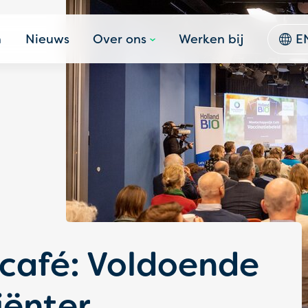
n
Nieuws
Over ons
Werken bij
E
café: Voldoende
iënter