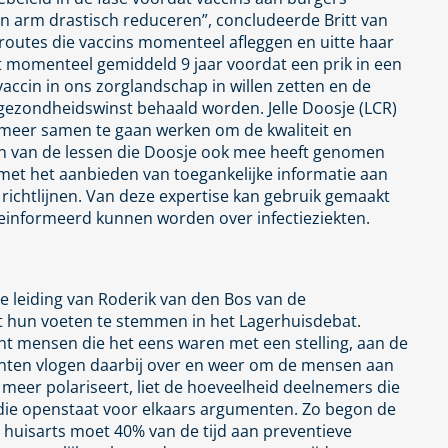
n arm drastisch reduceren”, concludeerde Britt van
 routes die vaccins momenteel afleggen en uitte haar
t momenteel gemiddeld 9 jaar voordat een prik in een
accin in ons zorglandschap in willen zetten en de
gezondheidswinst behaald worden. Jelle Doosje (LCR)
 meer samen te gaan werken om de kwaliteit en
één van de lessen die Doosje ook mee heeft genomen
 met het aanbieden van toegankelijke informatie aan
 richtlijnen. Van deze expertise kan gebruik gemaakt
geinformeerd kunnen worden over infectieziekten.
e leiding van Roderik van den Bos van de
 hun voeten te stemmen in het Lagerhuisdebat.
nt mensen die het eens waren met een stelling, aan de
nten vlogen daarbij over en weer om de mensen aan
meer polariseert, liet de hoeveelheid deelnemers die
 die openstaat voor elkaars argumenten. Zo begon de
e huisarts moet 40% van de tijd aan preventieve