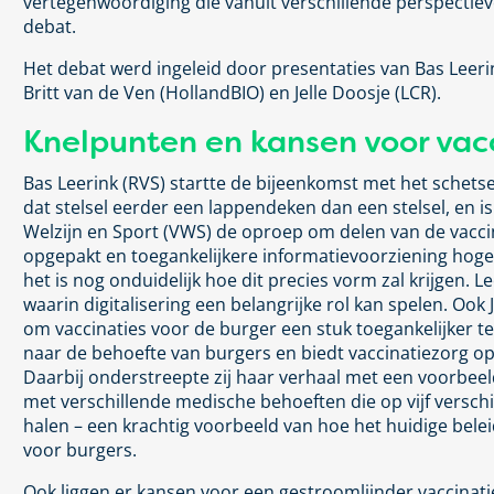
vertegenwoordiging die vanuit verschillende perspectie
debat.
Het debat werd ingeleid door presentaties van Bas Leeri
Britt van de Ven (HollandBIO) en Jelle Doosje (LCR).
Knelpunten en kansen voor vac
Bas Leerink (RVS) startte de bijeenkomst met het schetse
dat stelsel eerder een lappendeken dan een stelsel, en is
Welzijn en Sport (VWS) de oproep om delen van de vacci
opgepakt en toegankelijkere informatievoorziening hoger o
het is nog onduidelijk hoe dit precies vorm zal krijgen. Lee
waarin digitalisering een belangrijke rol kan spelen. Oo
om vaccinaties voor de burger een stuk toegankelijker te
naar de behoefte van burgers en biedt vaccinatiezorg o
Daarbij onderstreepte zij haar verhaal met een voorbeel
met verschillende medische behoeften die op vijf verschi
halen – een krachtig voorbeeld van hoe het huidige belei
voor burgers.
Ook liggen er kansen voor een gestroomlijnder vaccinati