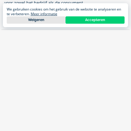
voor zowel het bedrijf als de consument.
We gebruiken cookies om het gebruik van de website te analyseren en
Nieuwsgierig waar HAK in Nederland nog meer groeit?
Lees
te verbeteren.
Meer informatie
hier over hun groene keuken
Weigeren
Accepteren
Looptijd
feb 2023 - maart 2023