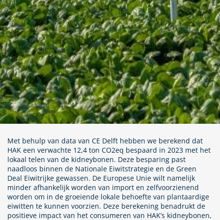
Met behulp van data van CE Delft hebben we berekend dat
HAK een verwachte 12,4 ton CO2eq bespaard in 2023 met het
lokaal telen van de kidneybonen. Deze besparing past
naadloos binnen de Nationale Eiwitstrategie en de Green
Deal Eiwitrijke gewassen. De Europese Unie wilt namelijk
minder afhankelijk worden van import en zelfvoorzienend
worden om in de groeiende lokale behoefte van plantaardige
eiwitten te kunnen voorzien. Deze berekening benadrukt de
positieve impact van het consumeren van HAK’s kidneybonen,