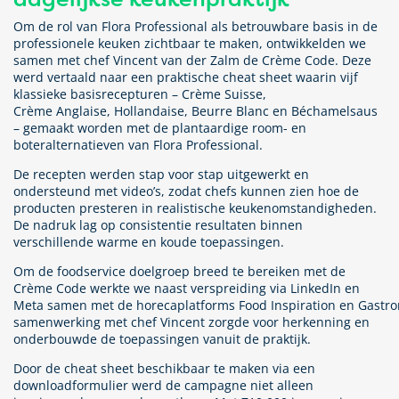
Om de rol van Flora Professional als betrouwbare basis in de
professionele keuken zichtbaar te maken, ontwikkelden we
samen met chef
Vincent
v
an der Zalm
de Crème Code.
Deze
werd vertaald naar een
praktische cheat sheet w
aarin
vijf
klassieke basisrecepturen – Crème S
uis
se,
C
rè
m
e
Anglaise
,
H
ol
lan
dai
se, Beurre Blanc en Béchamelsaus
–
gemaakt worden met
de plantaardige room- en
boteralternatieven van Flora Professional
.
De recepten werden stap voor stap uitgewerkt en
ondersteund met video’s, zodat chefs kunnen zien hoe de
producten presteren in realistische keukenomstandigheden.
De nadruk lag op consistentie resultaten binnen
verschillende warme en koude toepassingen.
Om de foodservice doelgroep breed te bereiken
met de
Crème Code
werkte
we naa
st
verspreiding via LinkedIn en
Meta
samen
met
de
horecaplatforms
Food
Inspiration
en
Gastr
samenwerking met chef Vincent zorgde voor herkenning en
onderbouwde de toepassingen vanuit de praktijk.
Door de cheat sheet beschikbaar te maken via een
downloadformulier werd de campagne niet alleen