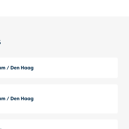
s
am / Den Haag
am / Den Haag