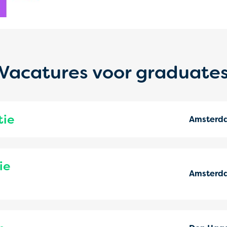
Vacatures voor graduate
tie
Amsterd
ie
Amsterd