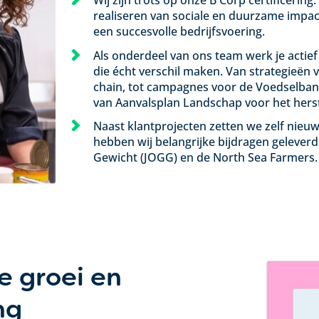
Wij zijn trots op onze B Corp certificering.
realiseren van sociale en duurzame impact 
een succesvolle bedrijfsvoering.
Als onderdeel van ons team werk je actie
die écht verschil maken. Van strategieën
chain, tot campagnes voor de Voedselba
van Aanvalsplan Landschap voor het herste
Naast klantprojecten zetten we zelf nieuwe
hebben wij belangrijke bijdragen gelever
Gewicht (JOGG) en de North Sea Farmers
e groei en
ng