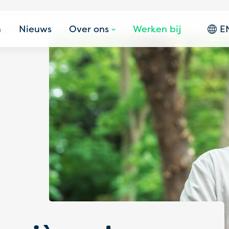
n
Nieuws
Over ons
Werken bij
E