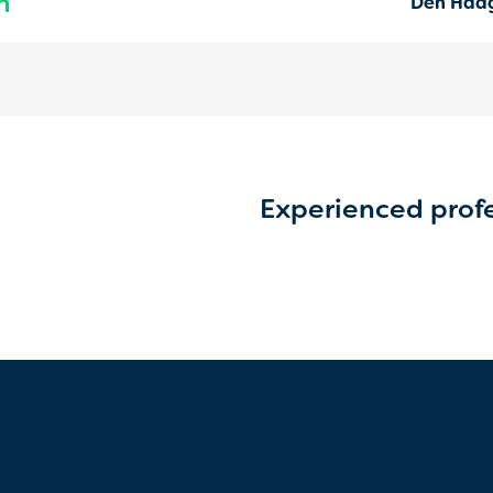
n
Den Haa
Experienced prof