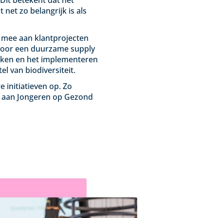
 Dit betekent dat het
net zo belangrijk is als
f mee aan klantprojecten
 voor een duurzame supply
nken en het implementeren
l van biodiversiteit.
 initiatieven op. Zo
d aan Jongeren op Gezond
.