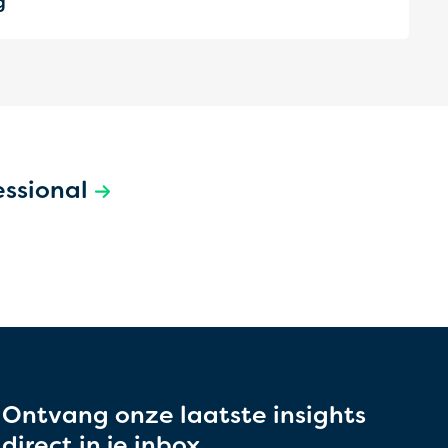
g
essional
Ontvang onze laatste insights
direct in je inbox