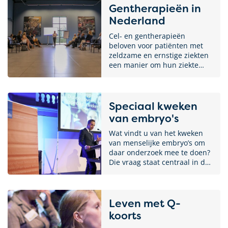
genezen. Ondanks deze
Gentherapieën in
gezamenlijke koers blijkt de
Nederland
implementatie van een goed
geolied vaccinatiestelsel een
Cel- en gentherapieën
grote uitdaging. Wat is er
beloven voor patiënten met
nodig om vaccinatie zo
zeldzame en ernstige ziekten
optimaal mogelijk te
een manier om hun ziekte
organiseren? Waar liggen de
niet alleen te behandelen,
kansen voor beleid, rond
maar ook te genezen.
voorlichting en rond
Nederland kent een
innovatie? Deze vragen
geweldige organisatie voor
Speciaal kweken
stonden centraal tijdens het
klinisch onderzoek en speelt
van embryo's
Maatschappelijk Café
wereldwijd een significante
Vaccinatiebeleid.
rol in de ontwikkeling van
Wat vindt u van het kweken
complexe cel- en
van menselijke embryo’s om
gentherapieën. Maar is
daar onderzoek mee te doen?
Nederland wel klaar voor de
Die vraag staat centraal in de
komst van deze innovatieve
maatschappelijke dialoog over
therapieën?
‘speciaal kweken’, een van de
vijf medisch-ethische
onderwerpen waarover het
Leven met Q-
ministerie van
koorts
Volksgezondheid, Welzijn en