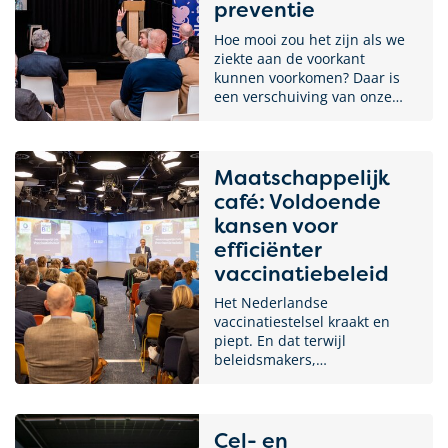
preventie
Hoe mooi zou het zijn als we
ziekte aan de voorkant
kunnen voorkomen? Daar is
een verschuiving van onze
focus voor nodig: van ziekte
naar gezondheid, en van
curatieve zorg naar
preventieve zorg. Door te
Maatschappelijk
investeren in preventieve
café: Voldoende
maatregelen kunnen we
kansen voor
mogelijk aanzienlijke kosten
efficiënter
voor de gezondheidszorg
besparen op de lange termijn.
vaccinatiebeleid
Waar we heen willen is
Het Nederlandse
duidelijk. Hoe we dat in de
vaccinatiestelsel kraakt en
praktijk brengen nog een stuk
piept. En dat terwijl
minder. Daarom kwamen we
beleidsmakers,
met een brede groep
wetenschappers en
stakeholders bijeen om te
gezondheidsexperts veelal op
praten over het thema
dezelfde lijn zitten:
medische preventie.
voorkomen is beter dan
Cel- en