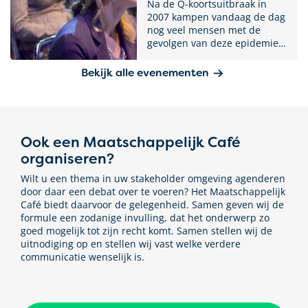
Sport het gesprek in de
Na de Q-koortsuitbraak in
samenleving wil stimuleren.
2007 kampen vandaag de dag
nog veel mensen met de
gevolgen van deze epidemie.
Het 1-jarig bestaan van Q-
support is een mooie
Bekijk alle evenementen
gelegenheid om het gesprek
aan te gaan met de patiënt en
andere betrokkenen. Met
ruim 150 deelnemers ging Q-
support in debat in het
Ook een Maatschappelijk Café
Provinciehuis Brabant.
organiseren?
Wilt u een thema in uw stakeholder omgeving agenderen
door daar een debat over te voeren? Het Maatschappelijk
Café biedt daarvoor de gelegenheid. Samen geven wij de
formule een zodanige invulling, dat het onderwerp zo
goed mogelijk tot zijn recht komt. Samen stellen wij de
uitnodiging op en stellen wij vast welke verdere
communicatie wenselijk is.