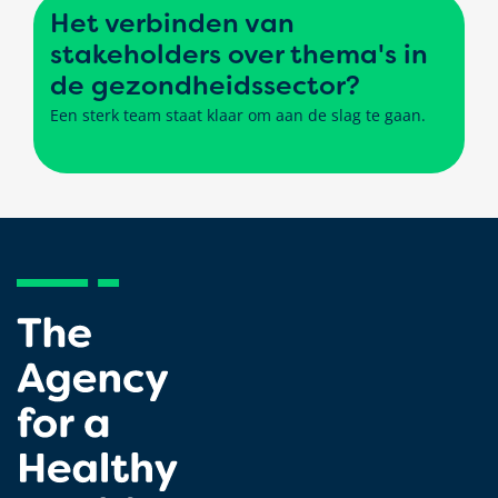
Het verbinden van
stakeholders over thema's in
de gezondheidssector?
Een sterk team staat klaar om aan de slag te gaan.