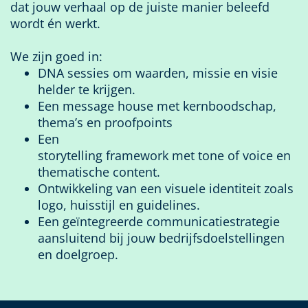
dat jouw verhaal op de juiste manier beleefd
wordt én werkt.
We zijn goed in:
DNA sessies
om waarden, missie en visie
helder te krijgen.
Een
message
house met kernboodschap,
thema’s en
proofpoints
Een
storytelling
framework
met
tone
of
voice
en
thematische content
.
Ontwikkeling van een visuele identiteit zoals
logo, huisstijl en
guidelines
.
Een
geïntegreerde
communicatiestrategie
aansluitend bij jouw
bedrijfs
doelstelling
en
en doelgroep.