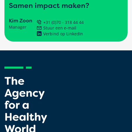
Samen impact maken?
Kim Zoon
+31 (0)70 - 318 44 44
Manager
Stuur een e-mail
Verbind op LinkedIn