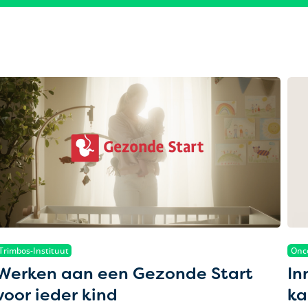
Trimbos-Instituut
Onco
Werken aan een Gezonde Start
In
voor ieder kind
ka