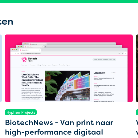
ten
Hyphen Projects
BiotechNews - Van print naar
high-performance digitaal