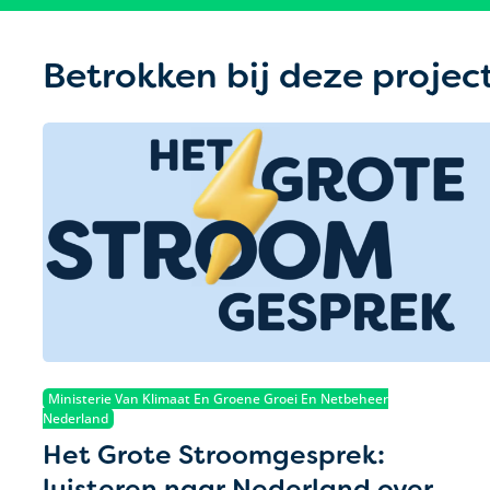
Betrokken bij deze projec
Ministerie Van Klimaat En Groene Groei En Netbeheer
Nederland
Het Grote Stroomgesprek:
luisteren naar Nederland over