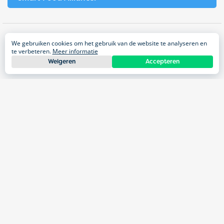
We gebruiken cookies om het gebruik van de website te analyseren en
Impact areas
te verbeteren.
Meer informatie
Voeding
Weigeren
Accepteren
Diensten
EU Public Affairs & Communicatie
Allianties & partnerships
Dialoog & Participatie
Stakeholder engagement
Projecten