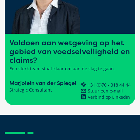
Voldoen aan wetgeving op het
gebied van voedselveiligheid en
claims?
Een sterk team staat klaar om aan de slag te gaan.
Marjolein van der Spiegel
+31 (0)70 - 318 44 44
Strategic Consultant
Stuur een e-mail
Verbind op LinkedIn