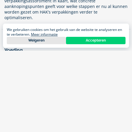
verpakkingsassortiment in kaart, wat concrete
aanknopingspunten geeft voor welke stappen er nu al kunnen
worden gezet om HAK’s verpakkingen verder te
optimaliseren.
We gebruiken cookies om het gebruik van de website te analyseren en
te verbeteren.
Meer informatie
Weigeren
Accepteren
Impact areas
Voeding
Food compliance
Duurzame verpakkingen
Looptijd
Januari – maart 2024
Projecten